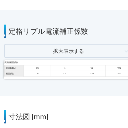
定格リプル電流補正係数
拡大表示する
周波数補正係数
周波数 [Hz]
120
1k
10k
100k
補正係数
1.00
1.75
2.25
2.50
寸法図 [mm]