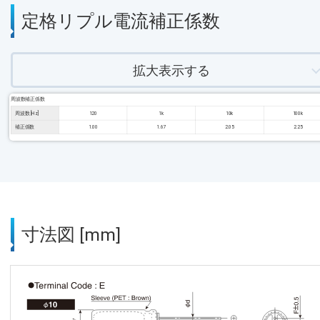
定格リプル電流補正係数
拡大表示する
周波数補正係数
周波数 [Hz]
120
1k
10k
100k
補正係数
1.00
1.67
2.05
2.25
寸法図 [mm]