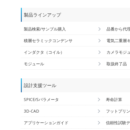
製品ラインアップ
製品検索/サンプル購入
品番から代
積層セラミックコンデンサ
電気二重層
インダクタ（コイル）
カメラモジ
モジュール
取扱終了品
設計支援ツール
SPICE/Sパラメータ
寿命計算
3D-CAD
フットプリ
アプリケーションガイド
信頼性試験