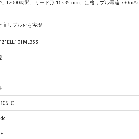
性 105℃ 12000時間、リード形 16×35 mm、定格リプル電流 730mA
と高リプル化を実現
421ELL101ML35S
品
性
105 ℃
Vdc
µF