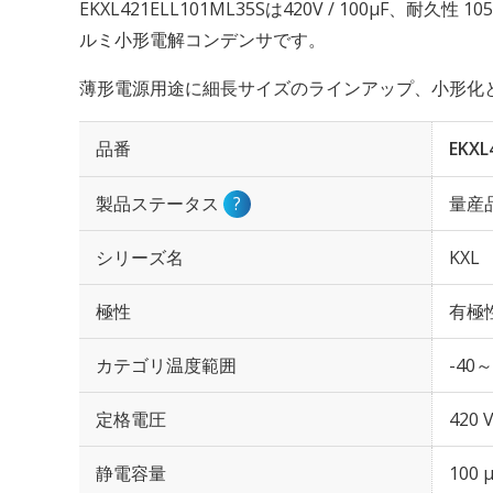
EKXL421ELL101ML35Sは420V / 100µF、耐久
ルミ小形電解コンデンサです。
薄形電源用途に細長サイズのラインアップ、小形化
品番
EKXL
製品ステータス
?
量産
シリーズ名
KXL
極性
有極
カテゴリ温度範囲
-40～
定格電圧
420 
静電容量
100 