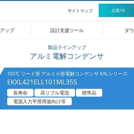
企業/IR
サイトマップ
アップ
設計支援ツール
ダウ
製品ラインアップ
アルミ電解コンデンサ
105℃ リード形 アルミ小形電解コンデンサ KXLシリーズ
EKXL421ELL101ML35S
長寿命
高リプル電流
標準品
電源入力平滑用途向け等