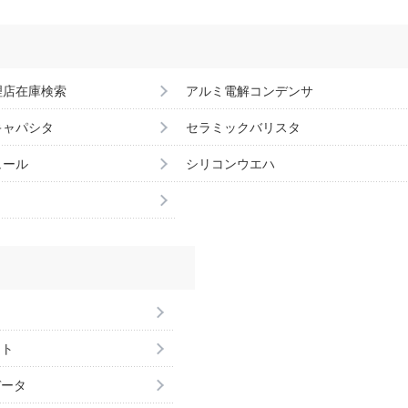
理店在庫検索
アルミ電解コンデンサ
キャパシタ
セラミックバリスタ
ュール
シリコンウエハ
ント
データ