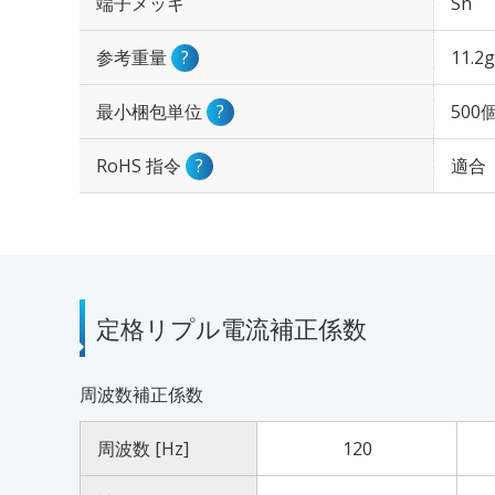
端子メッキ
Sn
参考重量
?
11.2g
最小梱包単位
?
500
RoHS 指令
?
適合
定格リプル電流補正係数
周波数補正係数
周波数 [Hz]
120