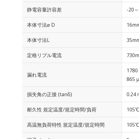
静電容量許容差
-20～
本体寸法⌀ D
16m
本体寸法L
35m
定格リプル電流
730m
1780
漏れ電流
865 
損失角の正接 (tanδ)
0.24 
耐久性 規定温度/規定時間/負荷
105℃
高温無負荷特性 規定温度/規定時間
105℃