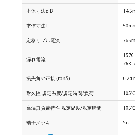
本体寸法⌀ D
14.5
本体寸法L
50m
定格リプル電流
765m
1570
漏れ電流
763 
損失角の正接 (tanδ)
0.24 
耐久性 規定温度/規定時間/負荷
105℃
高温無負荷特性 規定温度/規定時間
105℃
端子メッキ
Sn