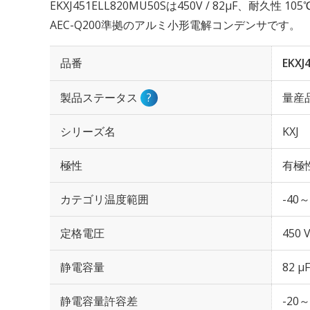
EKXJ451ELL820MU50Sは450V / 82µF、耐久性 
AEC-Q200準拠のアルミ小形電解コンデンサです。
品番
EKXJ
製品ステータス
?
量産
シリーズ名
KXJ
極性
有極
カテゴリ温度範囲
-40～
定格電圧
450 
静電容量
82 µF
静電容量許容差
-20～