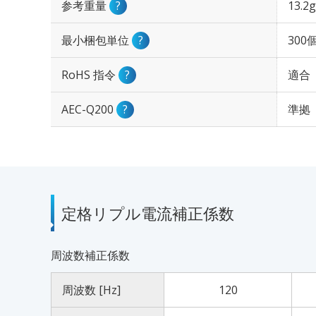
参考重量
?
13.2g
最小梱包単位
?
300
RoHS 指令
?
適合
AEC-Q200
?
準拠
定格リプル電流補正係数
周波数補正係数
周波数 [Hz]
120