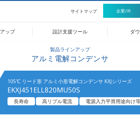
企業/IR
サイトマップ
アップ
設計支援ツール
ダウ
製品ラインアップ
アルミ電解コンデンサ
105℃ リード形 アルミ小形電解コンデンサ KXJシリーズ
EKXJ451ELL820MU50S
長寿命
高リプル電流
電源入力平滑用途向け