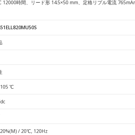
105℃ 12000時間、リード形 14.5×50 mm、定格リプル電流 765mA
451ELL820MU50S
品
性
105 ℃
Vdc
20%(M) / 20℃, 120Hz