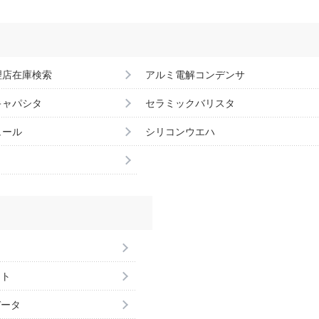
理店在庫検索
アルミ電解コンデンサ
キャパシタ
セラミックバリスタ
ュール
シリコンウエハ
ント
データ