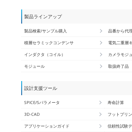
製品ラインアップ
製品検索/サンプル購入
品番から代
積層セラミックコンデンサ
電気二重層
インダクタ（コイル）
カメラモジ
モジュール
取扱終了品
設計支援ツール
SPICE/Sパラメータ
寿命計算
3D-CAD
フットプリ
アプリケーションガイド
信頼性試験