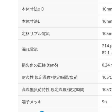
本体寸法⌀ D
10m
本体寸法L
16m
定格リプル電流
105m
214 
漏れ電流
82.1
損失角の正接 (tanδ)
0.24 
耐久性 規定温度/規定時間/負荷
105℃
高温無負荷特性 規定温度/規定時間
105℃
端子メッキ
Sn