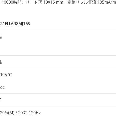
 105℃ 10000時間、リード形 10×16 mm、定格リプル電流 105mArm
421ELL6R8MJ16S
品
性
105 ℃
Vdc
F
20%(M) / 20℃, 120Hz