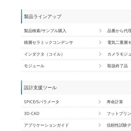
製品ラインアップ
製品検索/サンプル購入
品番から代
積層セラミックコンデンサ
電気二重層
インダクタ（コイル）
カメラモジ
モジュール
取扱終了品
設計支援ツール
SPICE/Sパラメータ
寿命計算
3D-CAD
フットプリ
アプリケーションガイド
信頼性試験