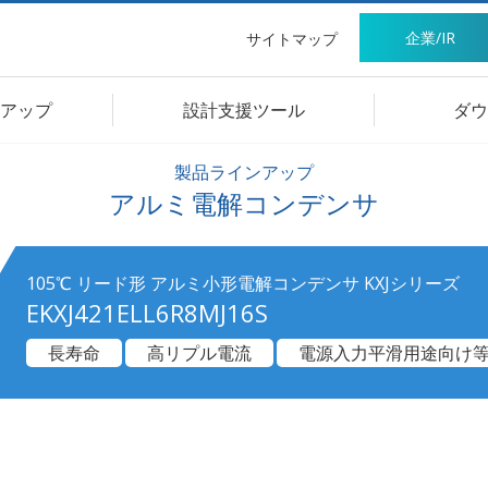
企業/IR
サイトマップ
アップ
設計支援ツール
ダウ
製品ラインアップ
アルミ電解コンデンサ
105℃ リード形 アルミ小形電解コンデンサ KXJシリーズ
EKXJ421ELL6R8MJ16S
長寿命
高リプル電流
電源入力平滑用途向け