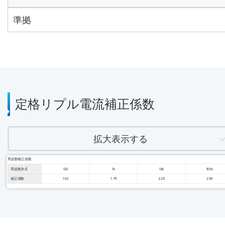
準拠
定格リプル電流補正係数
拡大表示する
周波数補正係数
周波数 [Hz]
120
1k
10k
100k
補正係数
1.00
1.75
2.25
2.50