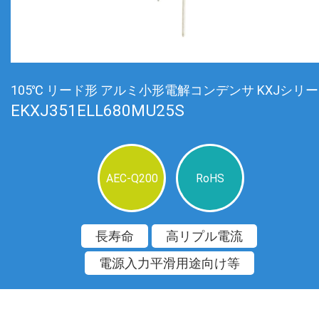
105℃ リード形 アルミ小形電解コンデンサ KXJシリ
EKXJ351ELL680MU25S
AEC-Q200
RoHS
長寿命
高リプル電流
電源入力平滑用途向け等