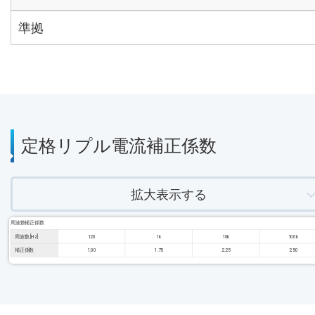
準拠
定格リプル電流補正係数
拡大表示する
周波数補正係数
周波数 [Hz]
120
1k
10k
100k
補正係数
1.00
1.75
2.25
2.50