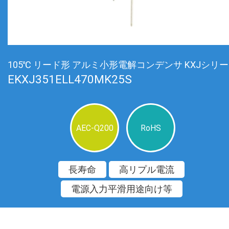
105℃ リード形 アルミ小形電解コンデンサ KXJシリ
EKXJ351ELL470MK25S
AEC-Q200
RoHS
長寿命
高リプル電流
電源入力平滑用途向け等