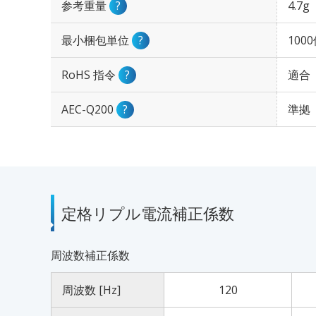
参考重量
?
4.7g
最小梱包単位
?
100
RoHS 指令
?
適合
AEC-Q200
?
準拠
定格リプル電流補正係数
周波数補正係数
周波数 [Hz]
120