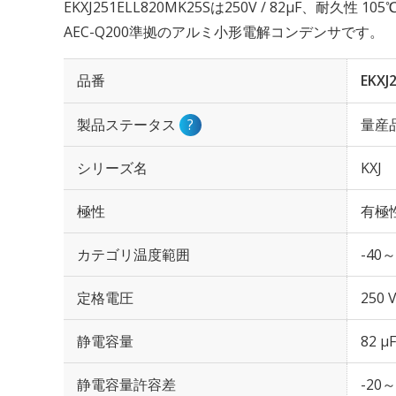
EKXJ251ELL820MK25Sは250V / 82µF、耐久性 
AEC-Q200準拠のアルミ小形電解コンデンサです。
品番
EKXJ
製品ステータス
?
量産
シリーズ名
KXJ
極性
有極
カテゴリ温度範囲
-40～
定格電圧
250 
静電容量
82 µF
静電容量許容差
-20～