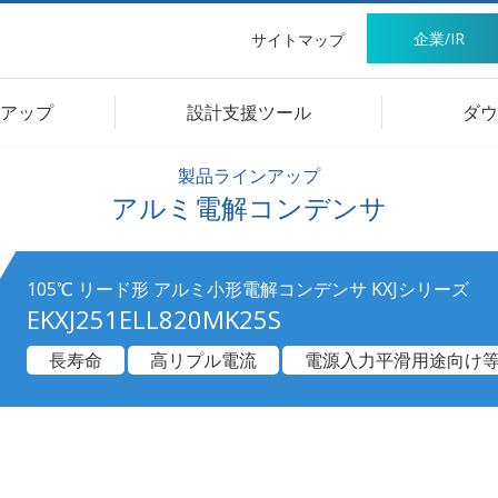
企業/IR
サイトマップ
アップ
設計支援ツール
ダウ
製品ラインアップ
アルミ電解コンデンサ
105℃ リード形 アルミ小形電解コンデンサ KXJシリーズ
EKXJ251ELL820MK25S
長寿命
高リプル電流
電源入力平滑用途向け