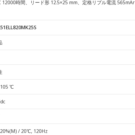
105℃ 12000時間、リード形 12.5×25 mm、定格リプル電流 565mA
251ELL820MK25S
品
性
105 ℃
Vdc
20%(M) / 20℃, 120Hz