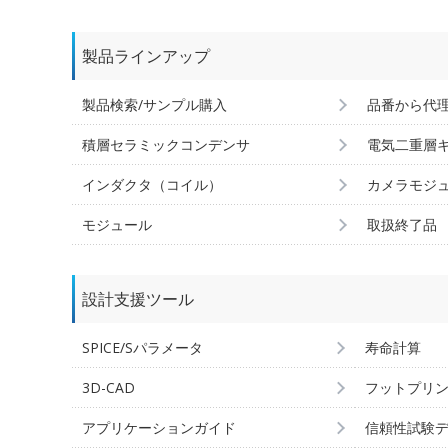
製品ラインアップ
製品検索/サンプル購入
品番から代
積層セラミックコンデンサ
電気二重層
インダクタ（コイル）
カメラモジ
モジュール
取扱終了品
設計支援ツール
SPICE/Sパラメータ
寿命計算
3D-CAD
フットプリ
アプリケーションガイド
信頼性試験