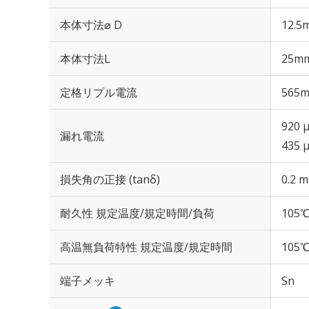
本体寸法⌀ D
12.5
本体寸法L
25m
定格リプル電流
565m
920 
漏れ電流
435 
損失角の正接 (tanδ)
0.2 m
耐久性 規定温度/規定時間/負荷
105℃
高温無負荷特性 規定温度/規定時間
105℃
端子メッキ
Sn