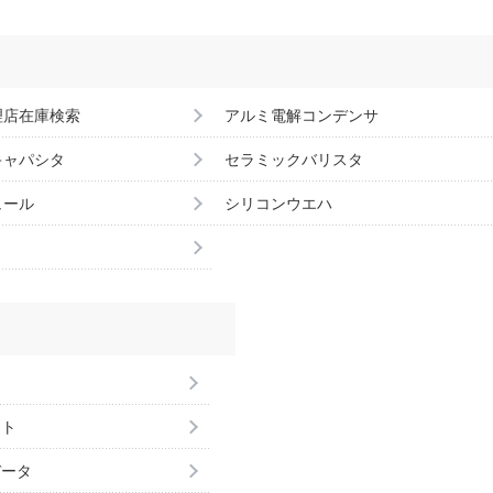
理店在庫検索
アルミ電解コンデンサ
キャパシタ
セラミックバリスタ
ュール
シリコンウエハ
ント
データ