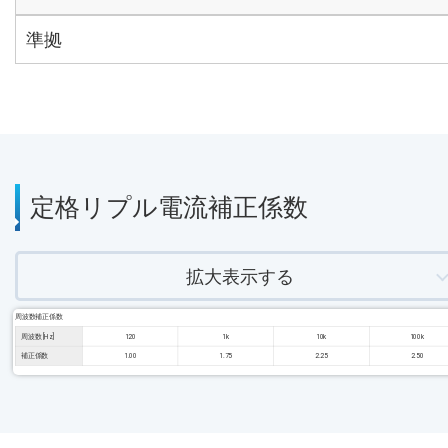
準拠
定格リプル電流補正係数
拡大表示する
周波数補正係数
周波数 [Hz]
120
1k
10k
100k
補正係数
1.00
1.75
2.25
2.50