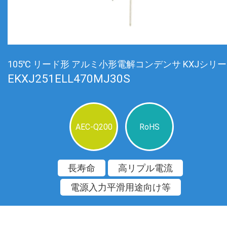
105℃ リード形 アルミ小形電解コンデンサ KXJシリ
EKXJ251ELL470MJ30S
AEC-Q200
RoHS
長寿命
高リプル電流
電源入力平滑用途向け等