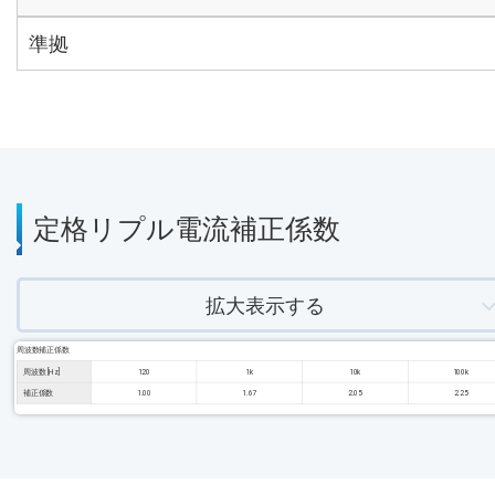
準拠
定格リプル電流補正係数
拡大表示する
周波数補正係数
周波数 [Hz]
120
1k
10k
100k
補正係数
1.00
1.67
2.05
2.25