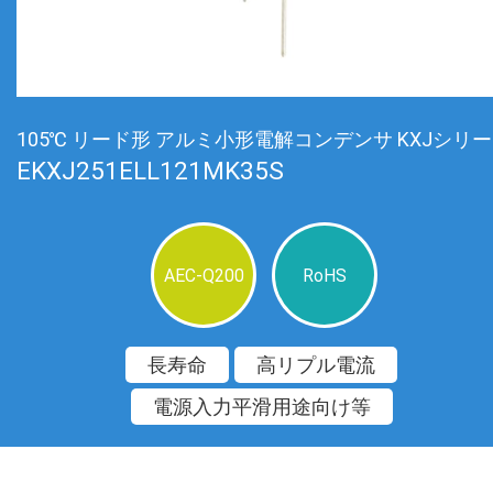
105℃ リード形 アルミ小形電解コンデンサ KXJシリ
EKXJ251ELL121MK35S
AEC-Q200
RoHS
長寿命
高リプル電流
電源入力平滑用途向け等