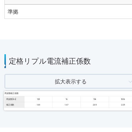
準拠
定格リプル電流補正係数
拡大表示する
周波数補正係数
周波数 [Hz]
120
1k
10k
100k
補正係数
1.00
1.67
2.05
2.25