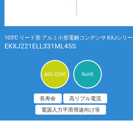
105℃ リード形 アルミ小形電解コンデンサ KXJシリ
EKXJ221ELL331ML45S
AEC-Q200
RoHS
長寿命
高リプル電流
電源入力平滑用途向け等