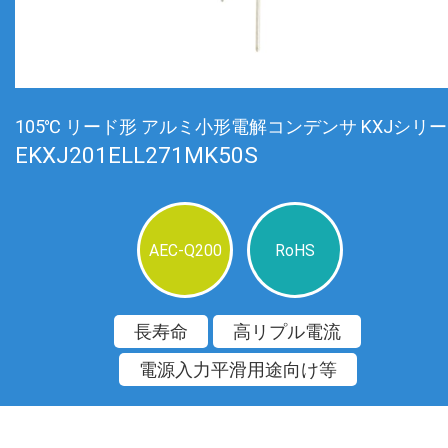
105℃ リード形 アルミ小形電解コンデンサ KXJシリ
EKXJ201ELL271MK50S
AEC-Q200
RoHS
長寿命
高リプル電流
電源入力平滑用途向け等