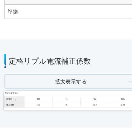
準拠
定格リプル電流補正係数
拡大表示する
周波数補正係数
周波数 [Hz]
120
1k
10k
100k
補正係数
1.00
1.67
2.05
2.25