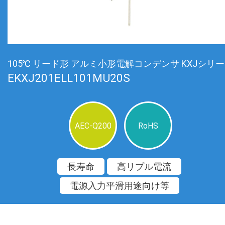
105℃ リード形 アルミ小形電解コンデンサ KXJシリ
EKXJ201ELL101MU20S
AEC-Q200
RoHS
長寿命
高リプル電流
電源入力平滑用途向け等