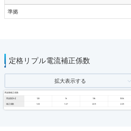
準拠
定格リプル電流補正係数
拡大表示する
周波数補正係数
周波数 [Hz]
120
1k
10k
100k
補正係数
1.00
1.67
2.05
2.25