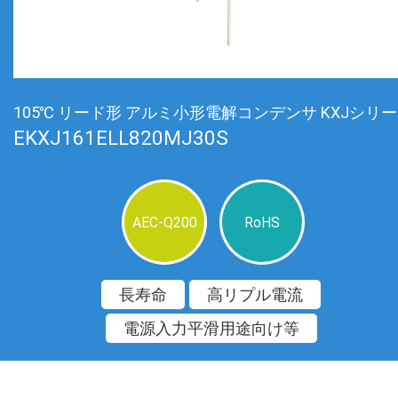
105℃ リード形 アルミ小形電解コンデンサ KXJシリ
EKXJ161ELL820MJ30S
AEC-Q200
RoHS
長寿命
高リプル電流
電源入力平滑用途向け等