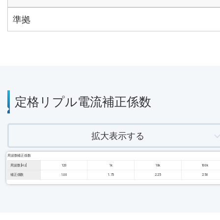
準拠
定格リプル電流補正係数
拡大表示する
周波数補正係数
周波数 [Hz]
120
1k
10k
100k
補正係数
1.00
1.75
2.25
2.50