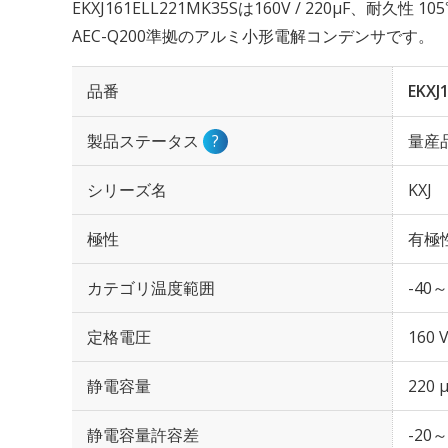
EKXJ161ELL221MK35Sは160V / 220µF、耐久性
AEC-Q200準拠のアルミ小形電解コンデンサです。
品番
EKXJ
製品ステータス
?
量産
シリーズ名
KXJ
極性
有極
カテゴリ温度範囲
-40～
定格電圧
160 
静電容量
220 
静電容量許容差
-20～