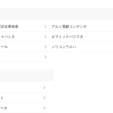
理店在庫検索
アルミ電解コンデンサ
キャパシタ
セラミックバリスタ
ュール
シリコンウエハ
ント
データ