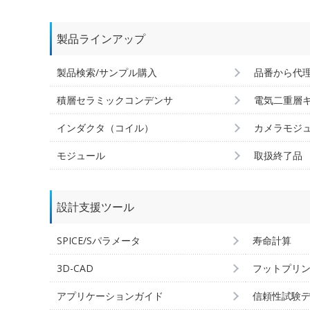
製品ラインアップ
製品検索/サンプル購入
品番から代
積層セラミックコンデンサ
電気二重層
インダクタ（コイル）
カメラモジ
モジュール
取扱終了品
設計支援ツール
SPICE/Sパラメータ
寿命計算
3D-CAD
フットプリ
アプリケーションガイド
信頼性試験