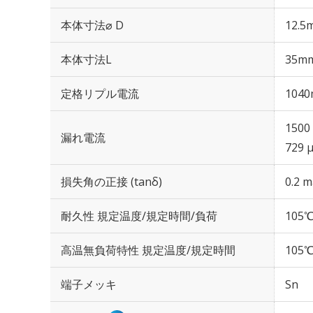
本体寸法⌀ D
12.5
本体寸法L
35m
定格リプル電流
1040
1500
漏れ電流
729 
損失角の正接 (tanδ)
0.2 m
耐久性 規定温度/規定時間/負荷
105℃
高温無負荷特性 規定温度/規定時間
105℃
端子メッキ
Sn