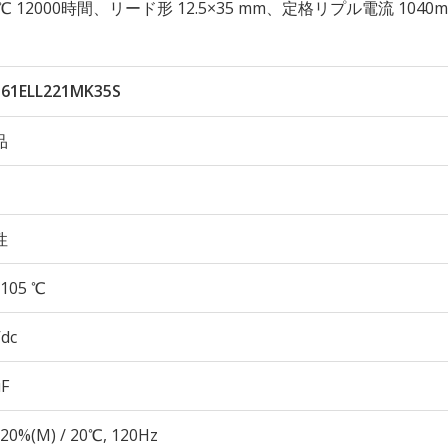
 105℃ 12000時間、リード形 12.5×35 mm、定格リプル電流 1040
161ELL221MK35S
品
性
105 ℃
Vdc
µF
20%(M) / 20℃, 120Hz