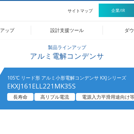
企業/IR
サイトマップ
アップ
設計支援ツール
ダウ
製品ラインアップ
アルミ電解コンデンサ
105℃ リード形 アルミ小形電解コンデンサ KXJシリーズ
EKXJ161ELL221MK35S
長寿命
高リプル電流
電源入力平滑用途向け