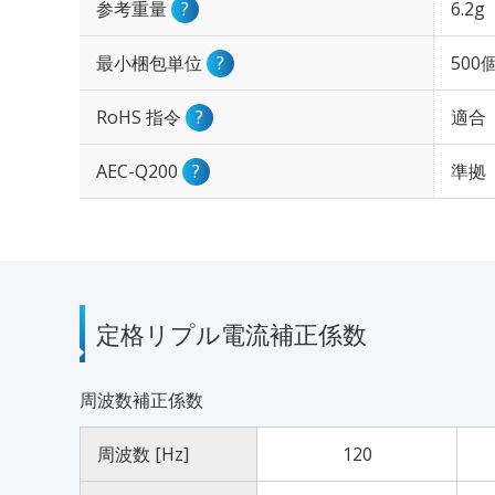
参考重量
?
6.2g
最小梱包単位
?
500
RoHS 指令
?
適合
AEC-Q200
?
準拠
定格リプル電流補正係数
周波数補正係数
周波数 [Hz]
120