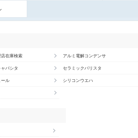
ル
理店在庫検索
アルミ電解コンデンサ
キャパシタ
セラミックバリスタ
ュール
シリコンウエハ