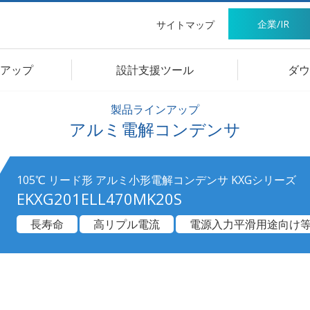
企業/IR
サイトマップ
アップ
設計支援ツール
ダウ
製品ラインアップ
アルミ電解コンデンサ
105℃ リード形 アルミ小形電解コンデンサ KXGシリーズ
EKXG201ELL470MK20S
長寿命
高リプル電流
電源入力平滑用途向け