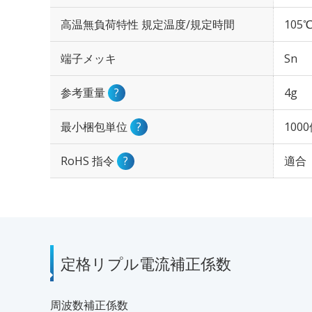
高温無負荷特性 規定温度/規定時間
105℃
端子メッキ
Sn
参考重量
?
4g
最小梱包単位
?
100
RoHS 指令
?
適合
定格リプル電流補正係数
周波数補正係数