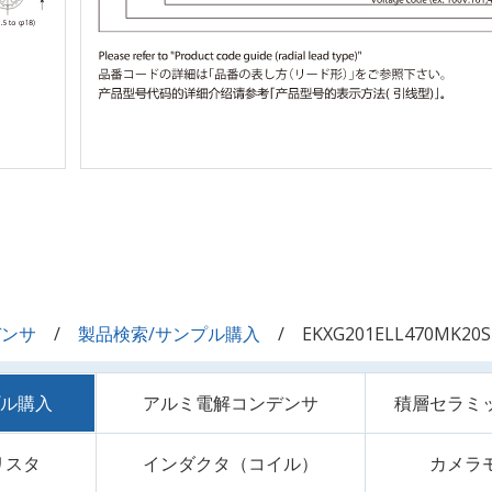
デンサ
製品検索/サンプル購入
EKXG201ELL470MK20S
プル購入
アルミ電解コンデンサ
積層セラミ
リスタ
インダクタ（コイル）
カメラ