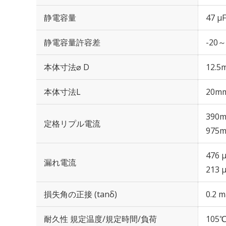
静電容量
47 µF
静電容量許容差
-20～
本体寸法⌀ D
12.5
本体寸法L
20m
390m
定格リプル電流
975m
476 
漏れ電流
213 
損失角の正接 (tanδ)
0.2 m
耐久性 規定温度/規定時間/負荷
105℃