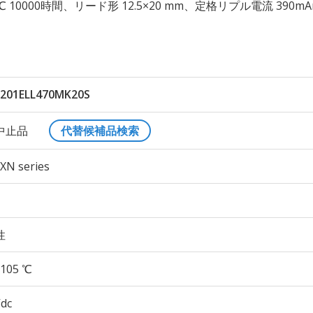
 105℃ 10000時間、リード形 12.5×20 mm、定格リプル電流 390m
201ELL470MK20S
中止品
代替候補品検索
XN series
性
105 ℃
Vdc