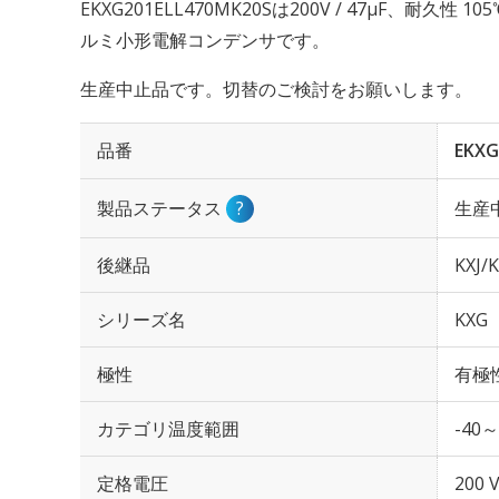
EKXG201ELL470MK20Sは200V / 47µF、耐久性
ルミ小形電解コンデンサです。
生産中止品です。切替のご検討をお願いします。
品番
EKXG
製品ステータス
?
生産
後継品
KXJ/K
シリーズ名
KXG
極性
有極
カテゴリ温度範囲
-40～
定格電圧
200 