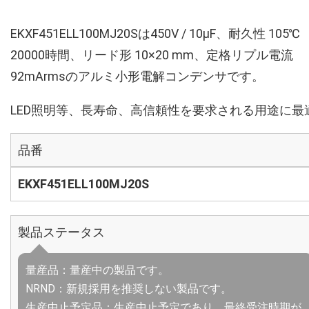
EKXF451ELL100MJ20Sは450V / 10µF、耐久性 105℃
20000時間、リード形 10×20 mm、定格リプル電流
92mArmsのアルミ小形電解コンデンサです。
LED照明等、長寿命、高信頼性を要求される用途に最
品番
EKXF451ELL100MJ20S
製品ステータス
量産品：量産中の製品です。
NRND：新規採用を推奨しない製品です。
生産中止予定品：生産中止予定であり、最終受注時期が