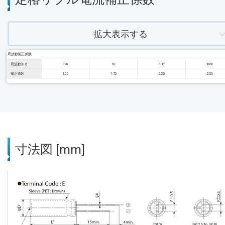
拡大表示する
周波数補正係数
周波数 [Hz]
120
1k
10k
100k
補正係数
1.00
1.75
2.25
2.50
寸法図 [mm]