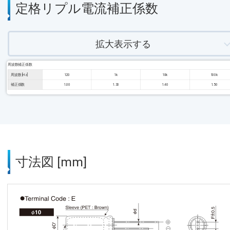
定格リプル電流補正係数
拡大表示する
周波数補正係数
周波数 [Hz]
120
1k
10k
100k
補正係数
1.00
1.30
1.40
1.50
寸法図 [mm]