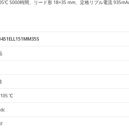
性 105℃ 5000時間、リード形 18×35 mm、定格リプル電流 935m
451ELL151MM35S
品
性
105 ℃
Vdc
µF