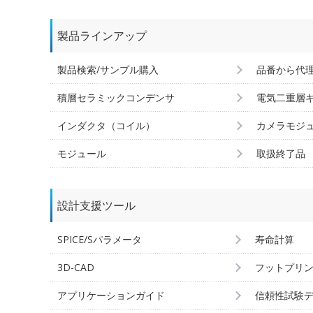
製品ラインアップ
製品検索/サンプル購入
品番から代
積層セラミックコンデンサ
電気二重層
インダクタ（コイル）
カメラモジ
モジュール
取扱終了品
設計支援ツール
SPICE/Sパラメータ
寿命計算
3D-CAD
フットプリ
アプリケーションガイド
信頼性試験