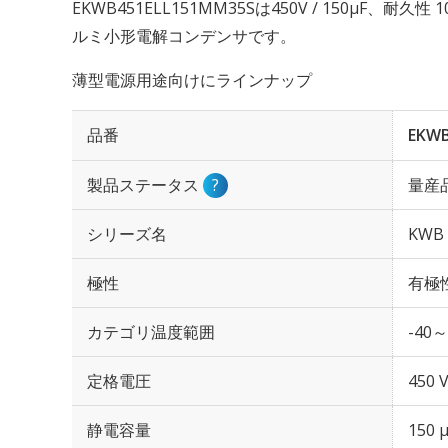
EKWB451ELL151MM35Sは450V / 150µF、耐久
ルミ小形電解コンデンサです。
薄型電源用途向けにラインナップ
品番
EKWB
製品ステータス
?
量産
シリーズ名
KWB
極性
有極
カテゴリ温度範囲
-40～
定格電圧
450 
静電容量
150 