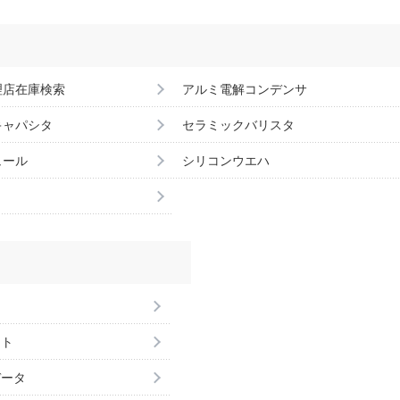
理店在庫検索
アルミ電解コンデンサ
キャパシタ
セラミックバリスタ
ュール
シリコンウエハ
ント
データ