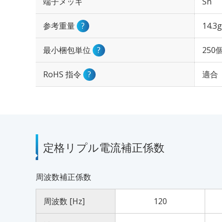
端子メッキ
Sn
参考重量
?
14.3g
最小梱包単位
?
250
RoHS 指令
?
適合
定格リプル電流補正係数
周波数補正係数
周波数 [Hz]
120