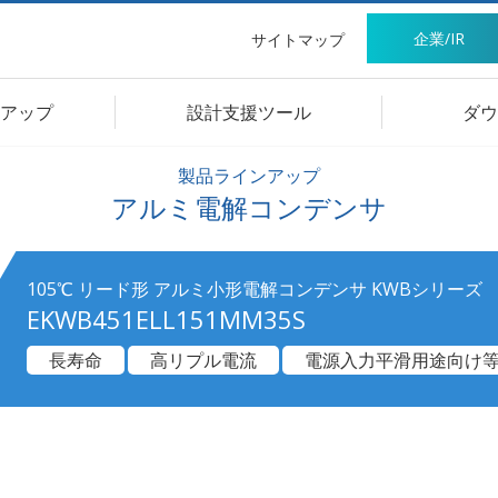
企業/IR
サイトマップ
アップ
設計支援ツール
ダウ
製品ラインアップ
アルミ電解コンデンサ
105℃ リード形 アルミ小形電解コンデンサ KWBシリーズ
EKWB451ELL151MM35S
長寿命
高リプル電流
電源入力平滑用途向け