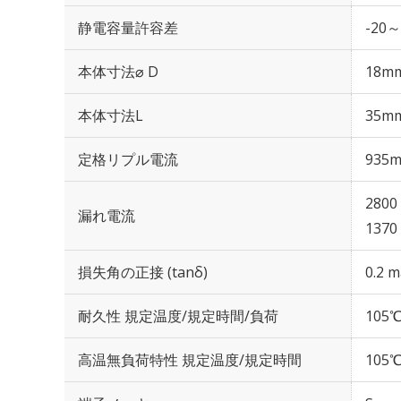
静電容量許容差
-20～
本体寸法⌀ D
18m
本体寸法L
35m
定格リプル電流
935m
2800
漏れ電流
1370
損失角の正接 (tanδ)
0.2 m
耐久性 規定温度/規定時間/負荷
105℃
高温無負荷特性 規定温度/規定時間
105℃