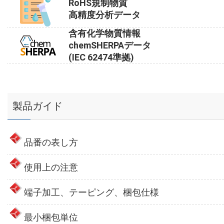
RoHS規制物質
高精度分析データ
含有化学物質情報
chemSHERPAデータ
(IEC 62474準拠)
製品ガイド
品番の表し方
使用上の注意
端子加工、テーピング、梱包仕様
最小梱包単位