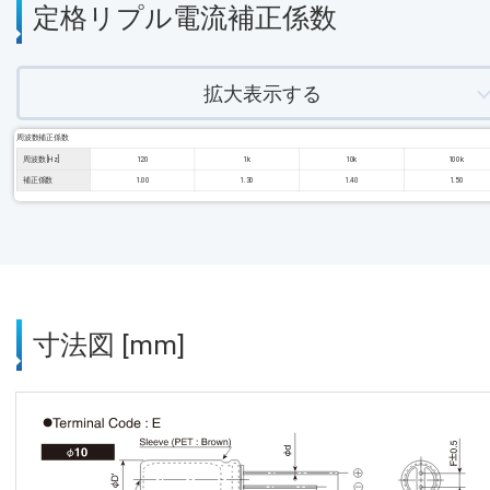
定格リプル電流補正係数
拡大表示する
周波数補正係数
周波数 [Hz]
120
1k
10k
100k
補正係数
1.00
1.30
1.40
1.50
寸法図 [mm]