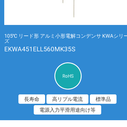
105℃ リード形 アルミ小形電解コンデンサ KWAシリ
ズ
EKWA451ELL560MK35S
RoHS
長寿命
高リプル電流
標準品
電源入力平滑用途向け等