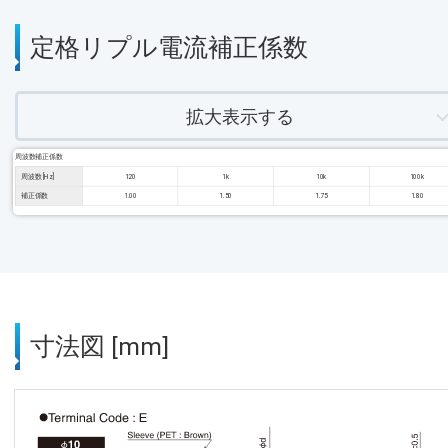
定格リプル電流補正係数
拡大表示する
周波数補正係数
周波数 [Hz]
120
1k
10k
100k
補正係数
1.00
1.50
1.75
1.80
寸法図 [mm]