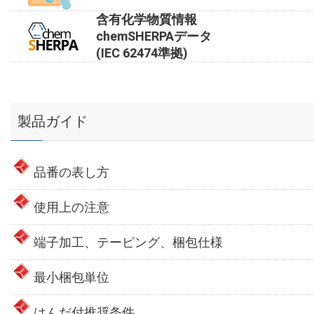
含有化学物質情報
chemSHERPAデータ
(IEC 62474準拠)
製品ガイド
品番の表し方
使用上の注意
端子加工、テーピング、梱包仕様
最小梱包単位
はんだ付推奨条件