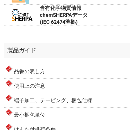
含有化学物質情報
chemSHERPAデータ
(IEC 62474準拠)
製品ガイド
品番の表し方
使用上の注意
端子加工、テーピング、梱包仕様
最小梱包単位
はんだ付推奨条件