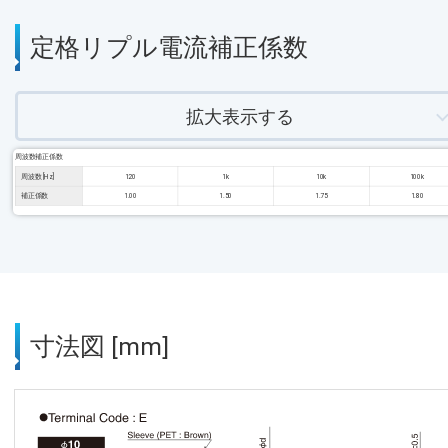
定格リプル電流補正係数
拡大表示する
周波数補正係数
周波数 [Hz]
120
1k
10k
100k
補正係数
1.00
1.50
1.75
1.80
寸法図 [mm]