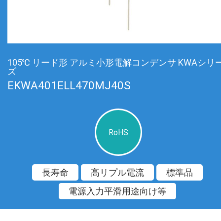
105℃ リード形 アルミ小形電解コンデンサ KWAシリ
ズ
EKWA401ELL470MJ40S
RoHS
長寿命
高リプル電流
標準品
電源入力平滑用途向け等