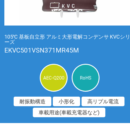
105℃ 基板自立形 アルミ大形電解コンデンサ KVCシ
ーズ
EKVC501VSN371MR45M
AEC-Q200
RoHS
耐振動構造
小形化
高リプル電流
車載用途(車載充電器など)