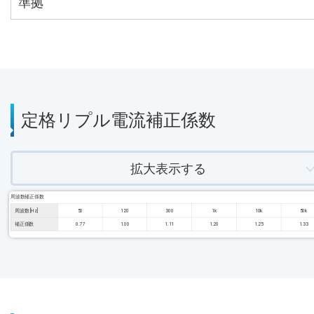
準拠
定格リプル電流補正係数
拡大表示する
周波数補正係数
周波数 [Hz]
50
120
300
1k
10k
50k
補正係数
0.77
1.00
1.11
1.20
1.25
1.33