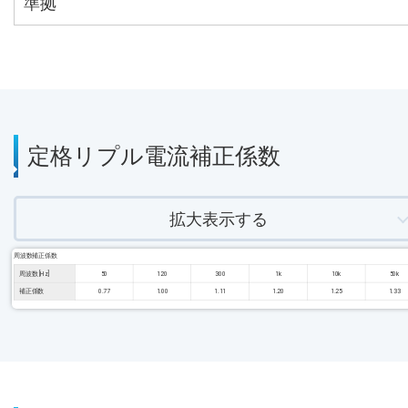
準拠
定格リプル電流補正係数
拡大表示する
周波数補正係数
周波数 [Hz]
50
120
300
1k
10k
50k
補正係数
0.77
1.00
1.11
1.20
1.25
1.33