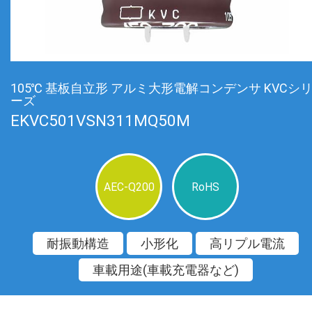
105℃ 基板自立形 アルミ大形電解コンデンサ KVCシ
ーズ
EKVC501VSN311MQ50M
AEC-Q200
RoHS
耐振動構造
小形化
高リプル電流
車載用途(車載充電器など)