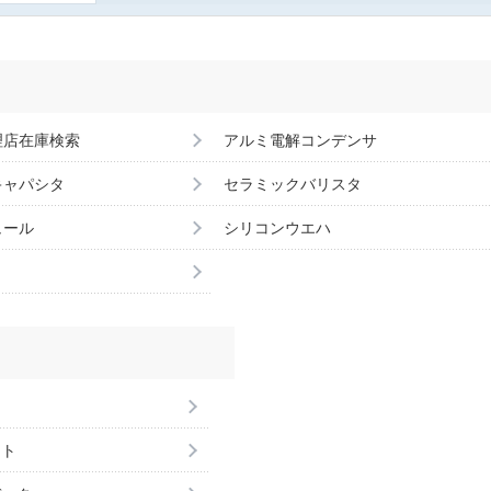
理店在庫検索
アルミ電解コンデンサ
キャパシタ
セラミックバリスタ
ュール
シリコンウエハ
ント