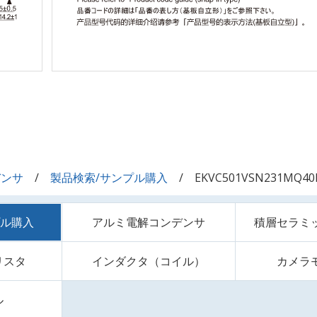
デンサ
製品検索/サンプル購入
EKVC501VSN231MQ4
プル購入
アルミ電解コンデンサ
積層セラミ
リスタ
インダクタ（コイル）
カメラ
ル