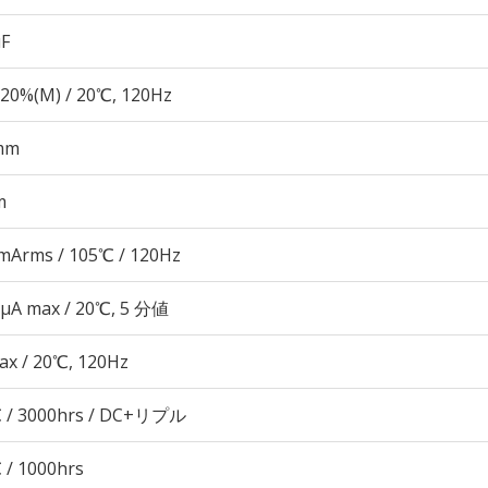
µF
20%(M) / 20℃, 120Hz
mm
m
mArms / 105℃ / 120Hz
 μA max / 20℃, 5 分値
ax / 20℃, 120Hz
 / 3000hrs / DC+リプル
 / 1000hrs