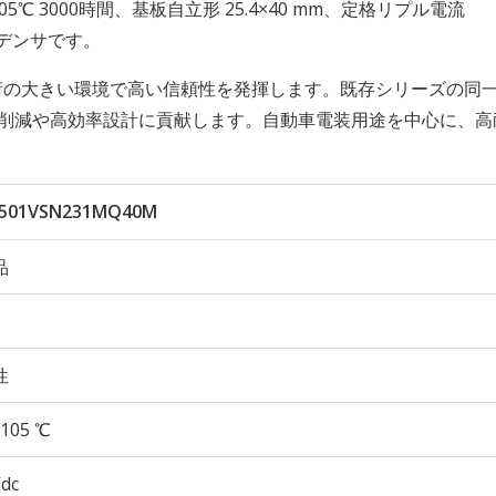
性 105℃ 3000時間、基板自立形 25.4×40 mm、定格リプル電流
コンデンサです。
負荷の大きい環境で高い信頼性を発揮します。既存シリーズの同
数削減や高効率設計に貢献します。自動車電装用途を中心に、高
C501VSN231MQ40M
品
性
105 ℃
Vdc