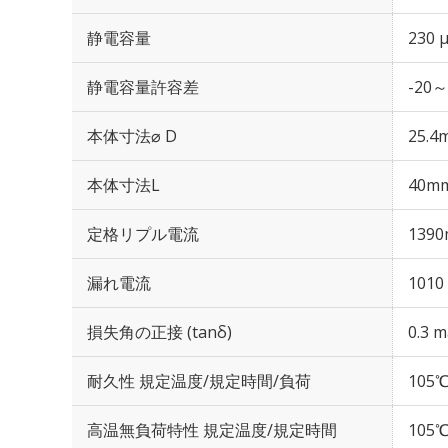
静電容量
230 
静電容量許容差
-20～
本体寸法⌀ D
25.4
本体寸法L
40m
定格リプル電流
1390
漏れ電流
1010
損失角の正接 (tanδ)
0.3 m
耐久性 規定温度/規定時間/負荷
105℃
高温無負荷特性 規定温度/規定時間
105℃