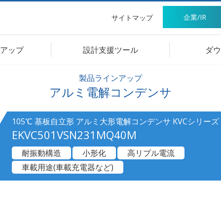
企業/IR
サイトマップ
アップ
設計支援ツール
ダウ
製品ラインアップ
アルミ電解コンデンサ
105℃ 基板自立形 アルミ大形電解コンデンサ KVCシリーズ
EKVC501VSN231MQ40M
耐振動構造
小形化
高リプル電流
車載用途(車載充電器など)