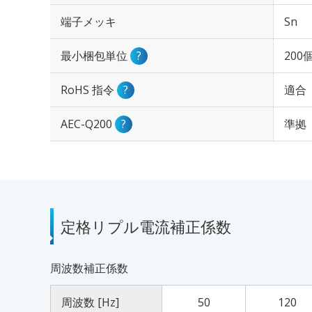
端子メッキ
Sn
最小梱包単位
?
200
RoHS 指令
?
適合
AEC-Q200
?
準拠
定格リプル電流補正係数
周波数補正係数
周波数 [Hz]
50
120