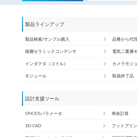
製品ラインアップ
製品検索/サンプル購入
品番から代
積層セラミックコンデンサ
電気二重層
インダクタ（コイル）
カメラモジ
モジュール
取扱終了品
設計支援ツール
SPICE/Sパラメータ
寿命計算
3D-CAD
フットプリ