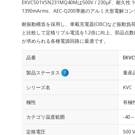
EKVC501VSN231MQ40Mは500V / 230µF、耐久
1390mArms、AEC-Q200準拠のアルミ大形電解
耐振動構造を採用し、車載充電器(OBC)など振動
と比較して定格リプル電流を1.2倍に向上、部品点
が求められる各種電源回路に最適です。
品番
EKV
製品ステータス
?
量産
シリーズ名
KVC
極性
有極
カテゴリ温度範囲
-40～
定格電圧
500 