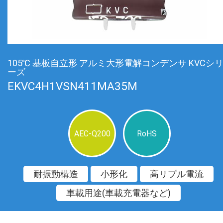
105℃ 基板自立形 アルミ大形電解コンデンサ KVCシ
ーズ
EKVC4H1VSN411MA35M
AEC-Q200
RoHS
耐振動構造
小形化
高リプル電流
車載用途(車載充電器など)