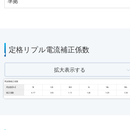
準拠
定格リプル電流補正係数
拡大表示する
周波数補正係数
周波数 [Hz]
50
120
300
1k
10k
50k
補正係数
0.77
1.00
1.11
1.20
1.25
1.33