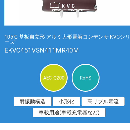
105℃ 基板自立形 アルミ大形電解コンデンサ KVCシ
ーズ
EKVC451VSN411MR40M
AEC-Q200
RoHS
耐振動構造
小形化
高リプル電流
車載用途(車載充電器など)