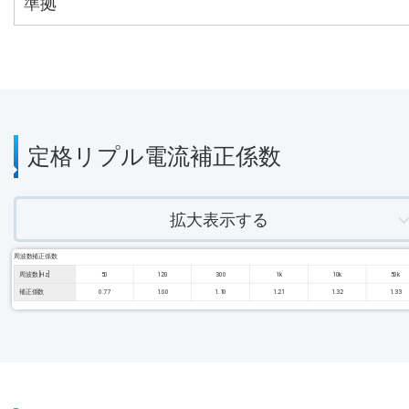
準拠
定格リプル電流補正係数
拡大表示する
周波数補正係数
周波数 [Hz]
50
120
300
1k
10k
50k
補正係数
0.77
1.00
1.10
1.21
1.32
1.33