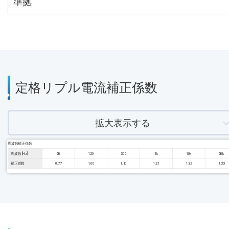
準拠
定格リプル電流補正係数
拡大表示する
周波数補正係数
周波数 [Hz]
50
120
300
1k
10k
50k
補正係数
0.77
1.00
1.10
1.21
1.32
1.33