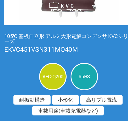
105℃ 基板自立形 アルミ大形電解コンデンサ KVCシ
ーズ
EKVC451VSN311MQ40M
AEC-Q200
RoHS
耐振動構造
小形化
高リプル電流
車載用途(車載充電器など)