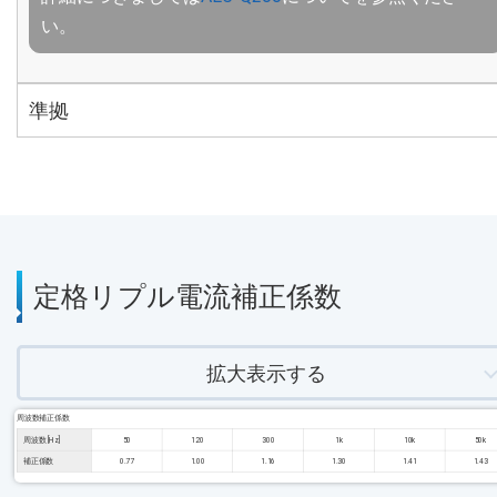
い。
準拠
定格リプル電流補正係数
拡大表示する
周波数補正係数
周波数 [Hz]
50
120
300
1k
10k
50k
補正係数
0.77
1.00
1.16
1.30
1.41
1.43