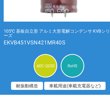
105℃ 基板自立形 アルミ大形電解コンデンサ KVBシリ
ーズ
EKVB451VSN421MR40S
AEC-Q200
RoHS
耐振動構造
車載用途(車載充電器など)