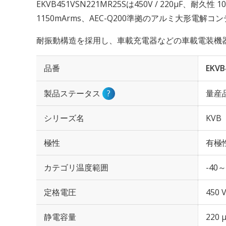
EKVB451VSN221MR25Sは450V / 220µF、耐
1150mArms、AEC-Q200準拠のアルミ大形電解
耐振動構造を採用し、車載充電器などの車載電装機器に最
品番
EKVB
製品ステータス
?
量産
シリーズ名
KVB
極性
有極
カテゴリ温度範囲
-40～
定格電圧
450 
静電容量
220 