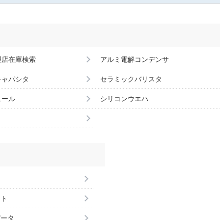
理店在庫検索
アルミ電解コンデンサ
キャパシタ
セラミックバリスタ
ュール
シリコンウエハ
ント
データ