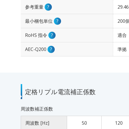
参考重量
?
29.4
最小梱包単位
?
200
RoHS 指令
?
適合
AEC-Q200
?
準拠
定格リプル電流補正係数
周波数補正係数
周波数 [Hz]
50
120