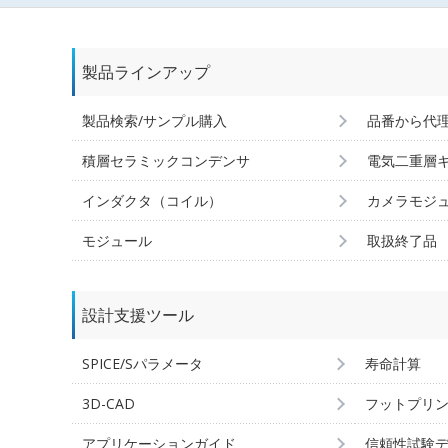
製品ラインアップ
製品検索/サンプル購入
品番から代
積層セラミックコンデンサ
電気二重層
インダクタ（コイル）
カメラモジ
モジュール
取扱終了品
設計支援ツール
SPICE/Sパラメータ
寿命計算
3D-CAD
フットプリ
アプリケーションガイド
信頼性試験