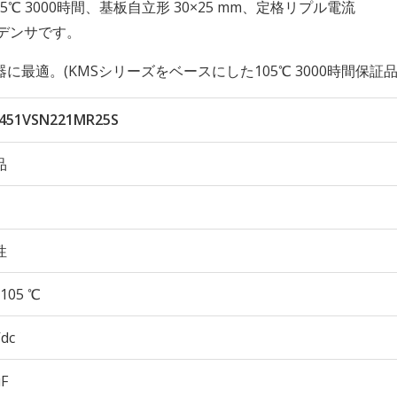
久性 105℃ 3000時間、基板自立形 30×25 mm、定格リプル電流
コンデンサです。
適。(KMSシリーズをベースにした105℃ 3000時間保証品
451VSN221MR25S
品
性
105 ℃
Vdc
µF