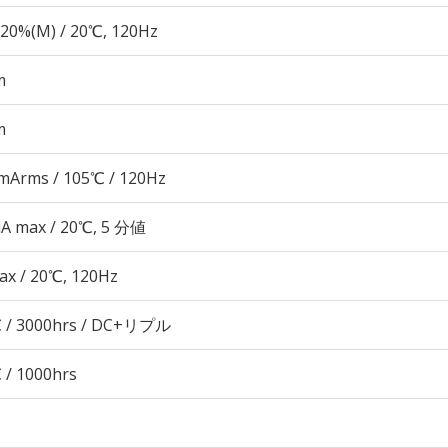
20%(M) / 20℃, 120Hz
m
m
mArms / 105℃ / 120Hz
μA max / 20℃, 5 分値
ax / 20℃, 120Hz
 / 3000hrs / DC+リプル
 / 1000hrs