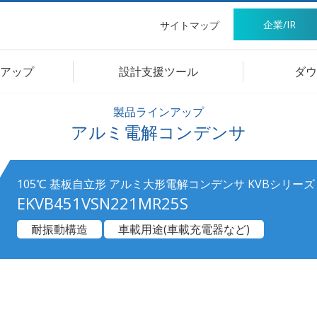
企業/IR
サイトマップ
アップ
設計支援ツール
ダウ
製品ラインアップ
アルミ電解コンデンサ
105℃ 基板自立形 アルミ大形電解コンデンサ KVBシリーズ
EKVB451VSN221MR25S
耐振動構造
車載用途(車載充電器など)