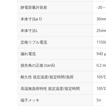
静電容量許容差
-20～
本体寸法⌀ D
30m
本体寸法L
25m
定格リプル電流
1150
漏れ電流
943 
損失角の正接 (tanδ)
0.2 m
耐久性 規定温度/規定時間/負荷
105℃
高温無負荷特性 規定温度/規定時間
105℃
端子メッキ
Sn