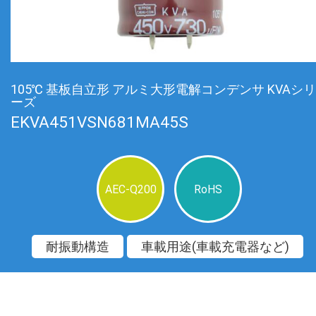
105℃ 基板自立形 アルミ大形電解コンデンサ KVAシリ
ーズ
EKVA451VSN681MA45S
AEC-Q200
RoHS
耐振動構造
車載用途(車載充電器など)