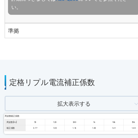
い。
準拠
定格リプル電流補正係数
拡大表示する
周波数補正係数
周波数 [Hz]
50
120
300
1k
10k
50k
補正係数
0.77
1.00
1.16
1.30
1.41
1.43