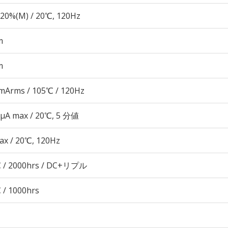
20%(M) / 20℃, 120Hz
m
m
mArms / 105℃ / 120Hz
 μA max / 20℃, 5 分値
ax / 20℃, 120Hz
 / 2000hrs / DC+リプル
 / 1000hrs