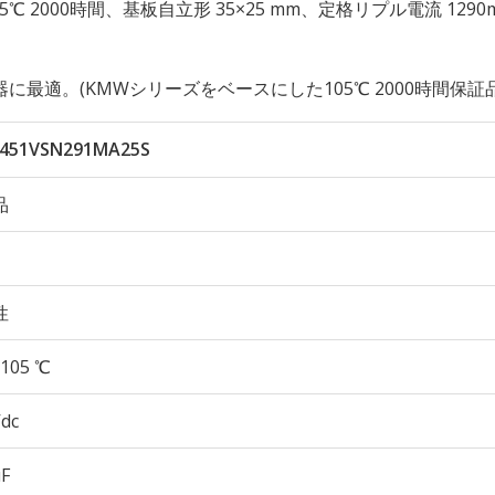
性 105℃ 2000時間、基板自立形 35×25 mm、定格リプル電流 1290
適。(KMWシリーズをベースにした105℃ 2000時間保証品
451VSN291MA25S
品
性
105 ℃
Vdc
µF