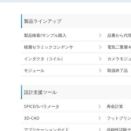
製品ラインアップ
製品検索/サンプル購入
品番から代
積層セラミックコンデンサ
電気二重層
インダクタ（コイル）
カメラモジ
モジュール
取扱終了品
設計支援ツール
SPICE/Sパラメータ
寿命計算
3D-CAD
フットプリ
アプリケーションガイド
信頼性試験