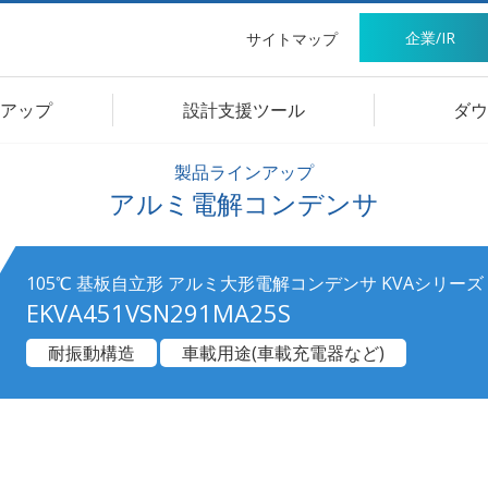
企業/IR
サイトマップ
アップ
設計支援ツール
ダウ
製品ラインアップ
アルミ電解コンデンサ
105℃ 基板自立形 アルミ大形電解コンデンサ KVAシリーズ
EKVA451VSN291MA25S
耐振動構造
車載用途(車載充電器など)