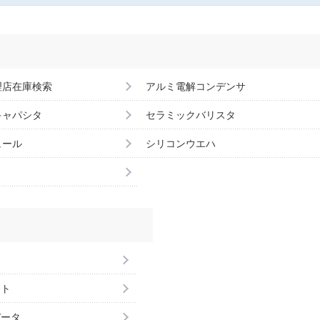
理店在庫検索
アルミ電解コンデンサ
キャパシタ
セラミックバリスタ
ュール
シリコンウエハ
ント
データ