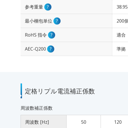
参考重量
?
38.9
最小梱包単位
?
200
RoHS 指令
?
適合
AEC-Q200
?
準拠
定格リプル電流補正係数
周波数補正係数
周波数 [Hz]
50
120