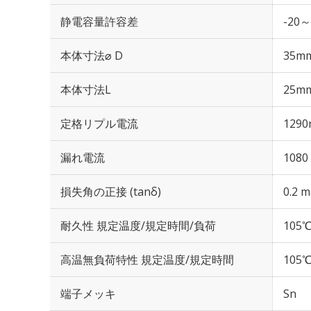
静電容量許容差
-20～
本体寸法⌀ D
35m
本体寸法L
25m
定格リプル電流
1290
漏れ電流
1080
損失角の正接 (tanδ)
0.2 m
耐久性 規定温度/規定時間/負荷
105℃
高温無負荷特性 規定温度/規定時間
105℃
端子メッキ
Sn