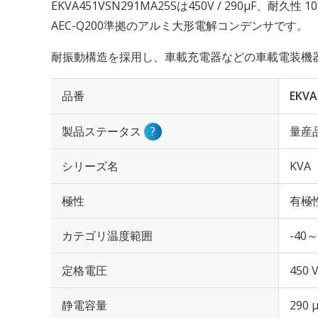
EKVA451VSN291MA25Sは450V / 290µF、耐久
AEC-Q200準拠のアルミ大形電解コンデンサです。
耐振動構造を採用し、車載充電器などの車載電装機器に最
品番
EKVA
製品ステータス
?
量産
シリーズ名
KVA
極性
有極
カテゴリ温度範囲
-40～
定格電圧
450 
静電容量
290 