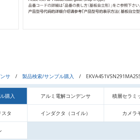
デンサ
製品検索/サンプル購入
EKVA451VSN291MA25
プル購入
アルミ電解コンデンサ
積層セラミ
リスタ
インダクタ（コイル）
カメラ
ル