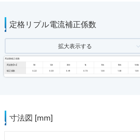
定格リプル電流補正係数
拡大表示する
周波数補正係数
周波数 [Hz]
50
120
300
1k
10k
50k
100k
補正係数
0.22
0.33
0.49
0.73
1.00
1.00
1.00
寸法図 [mm]