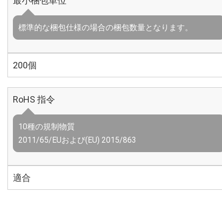
最小梱包単位
標準的な梱包仕様の場合の梱包数量となります。
200個
RoHS 指令
10種の規制物質
2011/65/EUおよび(EU) 2015/863
適合