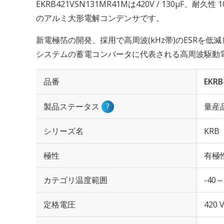
EKRB421VSN131MR41Mは420V / 130µF、耐久
のアルミ大形電解コンデンサです。
新電極箔の開発、採用で高周波(kHz帯)のESRを
システムの蓄電コンバータに代表される高周波駆動
品番
EKRB
製品ステータス
?
量産
シリーズ名
KRB
極性
有極
カテゴリ温度範囲
-40～
定格電圧
420 