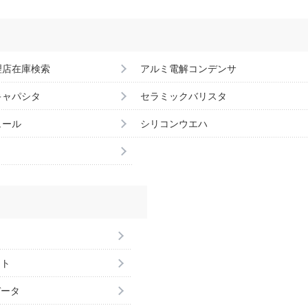
理店在庫検索
アルミ電解コンデンサ
キャパシタ
セラミックバリスタ
ュール
シリコンウエハ
ント
データ