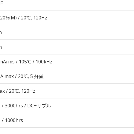
µF
20%(M) / 20℃, 120Hz
m
m
mArms / 105℃ / 100kHz
μA max / 20℃, 5 分値
ax / 20℃, 120Hz
 / 3000hrs / DC+リプル
 / 1000hrs