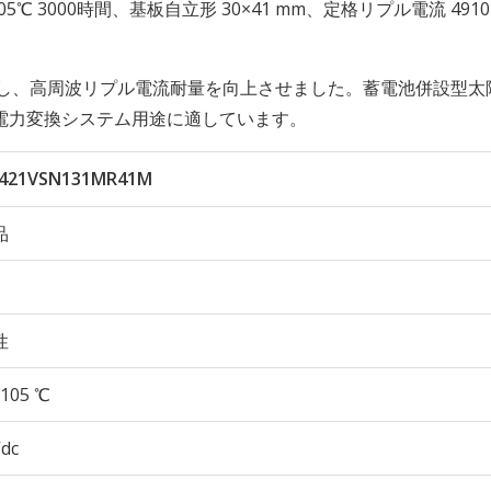
性 105℃ 3000時間、基板自立形 30×41 mm、定格リプル電流 4910
低減し、高周波リプル電流耐量を向上させました。蓄電池併設型太
電力変換システム用途に適しています。
421VSN131MR41M
品
性
105 ℃
Vdc