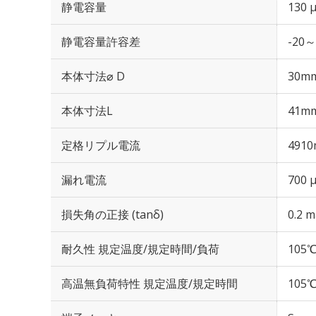
静電容量
130 
静電容量許容差
-20～
本体寸法⌀ D
30m
本体寸法L
41m
定格リプル電流
4910
漏れ電流
700 
損失角の正接 (tanδ)
0.2 m
耐久性 規定温度/規定時間/負荷
105℃
高温無負荷特性 規定温度/規定時間
105℃