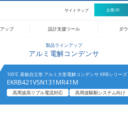
企業/IR
サイトマップ
アップ
設計支援ツール
ダウ
製品ラインアップ
アルミ電解コンデンサ
105℃ 基板自立形 アルミ大形電解コンデンサ KRBシリーズ
EKRB421VSN131MR41M
高周波高リプル電流対応
高周波駆動システム向け