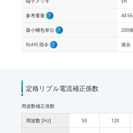
端子メッキ
Sn
参考重量
?
43.5
最小梱包単位
?
200
RoHS 指令
?
適合
定格リプル電流補正係数
周波数補正係数
周波数 [Hz]
50
120