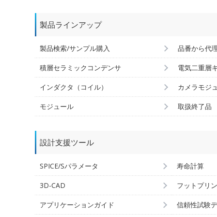
製品ラインアップ
製品検索/サンプル購入
品番から代
積層セラミックコンデンサ
電気二重層
インダクタ（コイル）
カメラモジ
モジュール
取扱終了品
設計支援ツール
SPICE/Sパラメータ
寿命計算
3D-CAD
フットプリ
アプリケーションガイド
信頼性試験