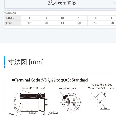
拡大表示する
周波数補正係数
周波数 [Hz]
50
120
300
1k
10k
50k
補正係数
0.77
1.00
1.16
1.30
1.41
1.43
寸法図 [mm]