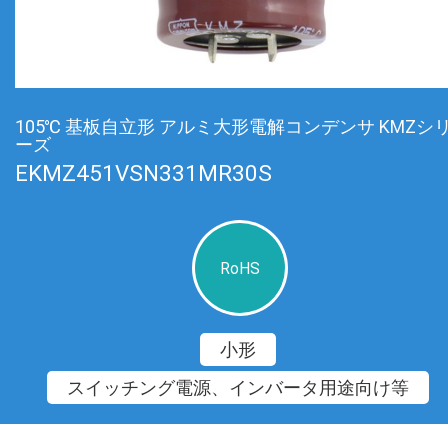
105℃ 基板自立形 アルミ大形電解コンデンサ KMZシ
ーズ
EKMZ451VSN331MR30S
RoHS
小形
スイッチング電源、インバータ用途向け等