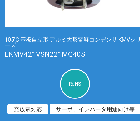
105℃ 基板自立形 アルミ大形電解コンデンサ KMVシ
ーズ
EKMV421VSN221MQ40S
RoHS
充放電対応
サーボ、インバータ用途向け等