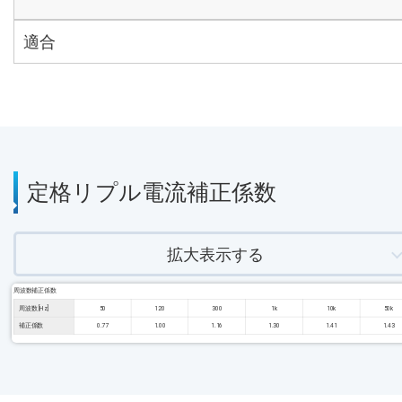
適合
定格リプル電流補正係数
拡大表示する
周波数補正係数
周波数 [Hz]
50
120
300
1k
10k
50k
補正係数
0.77
1.00
1.16
1.30
1.41
1.43