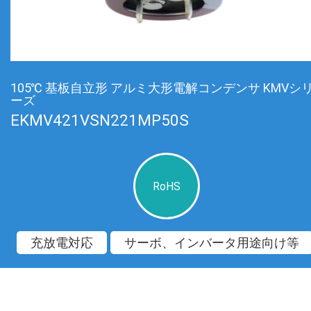
105℃ 基板自立形 アルミ大形電解コンデンサ KMVシ
ーズ
EKMV421VSN221MP50S
RoHS
充放電対応
サーボ、インバータ用途向け等