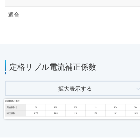
適合
定格リプル電流補正係数
拡大表示する
周波数補正係数
周波数 [Hz]
50
120
300
1k
10k
50k
補正係数
0.77
1.00
1.16
1.30
1.41
1.43