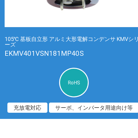
105℃ 基板自立形 アルミ大形電解コンデンサ KMVシ
ーズ
EKMV401VSN181MP40S
RoHS
充放電対応
サーボ、インバータ用途向け等