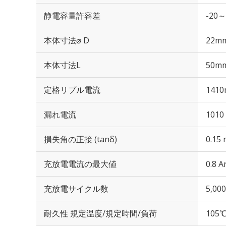
静電容量許容差
-20～
本体寸法⌀ D
22m
本体寸法L
50m
定格リプル電流
1410
漏れ電流
1010
損失角の正接 (tanδ)
0.15 
充放電電流の最大値
0.8 A
充放電サイクル数
5,0
耐久性 規定温度/規定時間/負荷
105℃