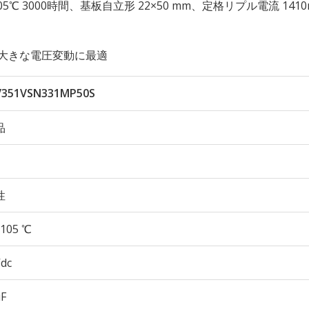
性 105℃ 3000時間、基板自立形 22×50 mm、定格リプル電流 1410
大きな電圧変動に最適
351VSN331MP50S
品
性
105 ℃
Vdc
µF