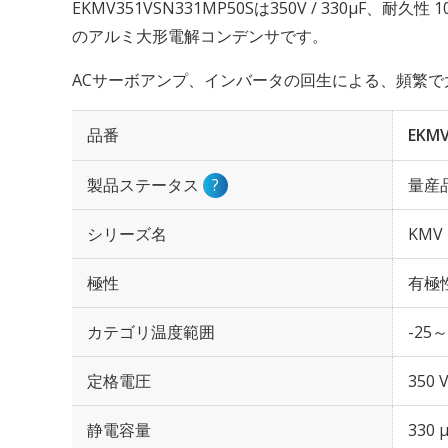
EKMV351VSN331MP50Sは350V / 330µF、耐久
のアルミ大形電解コンデンサです。
ACサーボアンプ、インバータの回生による、頻繁で
品番
EKMV
製品ステータス
?
量産
シリーズ名
KMV
極性
有極
カテゴリ温度範囲
-25～
定格電圧
350 
静電容量
330 