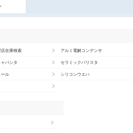
ル
理店在庫検索
アルミ電解コンデンサ
キャパシタ
セラミックバリスタ
ュール
シリコンウエハ