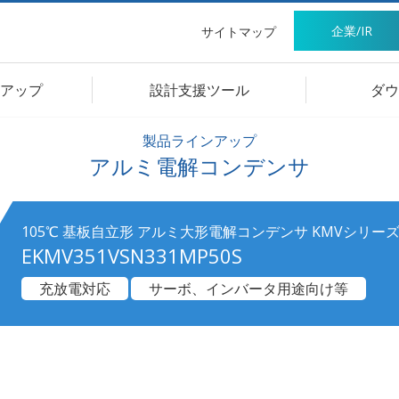
企業/IR
サイトマップ
アップ
設計支援ツール
ダウ
製品ラインアップ
アルミ電解コンデンサ
105℃ 基板自立形 アルミ大形電解コンデンサ KMVシリー
EKMV351VSN331MP50S
充放電対応
サーボ、インバータ用途向け等