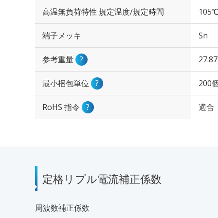
高温無負荷特性 規定温度/規定時間
105℃
端子メッキ
Sn
参考重量
?
27.8
最小梱包単位
?
200
RoHS 指令
?
適合
定格リプル電流補正係数
周波数補正係数