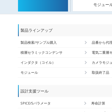
モジュー
製品ラインアップ
製品検索/サンプル購入
品番から代
積層セラミックコンデンサ
電気二重層
インダクタ（コイル）
カメラモジ
モジュール
取扱終了品
設計支援ツール
SPICE/Sパラメータ
寿命計算