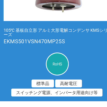
105℃ 基板自立形 アルミ大形電解コンデンサ KMSシ
ーズ
EKMS501VSN470MP25S
RoHS
標準品
高耐電圧
スイッチング電源、インバータ用途向け等