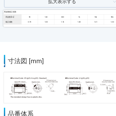
拡大表示する
周波数補正係数
周波数 [Hz]
50
120
300
1k
10k
50k
補正係数
0.70
1.00
1.16
1.30
1.41
1.43
寸法図 [mm]
品番体系