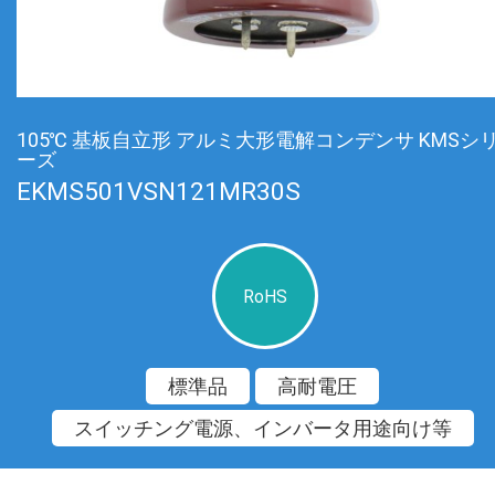
105℃ 基板自立形 アルミ大形電解コンデンサ KMSシ
ーズ
EKMS501VSN121MR30S
RoHS
標準品
高耐電圧
スイッチング電源、インバータ用途向け等