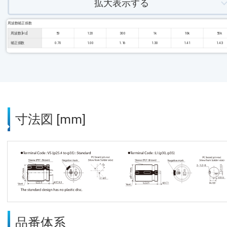
拡大表示する
周波数補正係数
周波数 [Hz]
50
120
300
1k
10k
50k
補正係数
0.70
1.00
1.16
1.30
1.41
1.43
寸法図 [mm]
品番体系