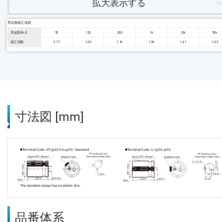
拡大表示する
周波数補正係数
周波数 [Hz]
50
120
300
1k
10k
50k
補正係数
0.77
1.00
1.16
1.30
1.41
1.43
寸法図 [mm]
品番体系