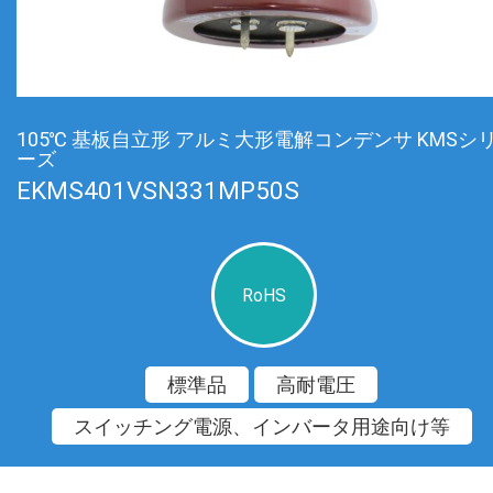
105℃ 基板自立形 アルミ大形電解コンデンサ KMSシ
ーズ
EKMS401VSN331MP50S
RoHS
標準品
高耐電圧
スイッチング電源、インバータ用途向け等