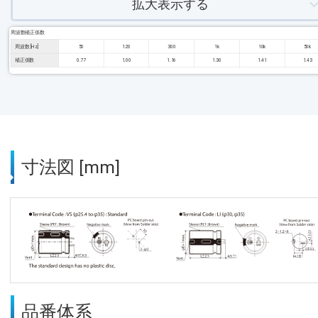
拡大表示する
周波数補正係数
周波数 [Hz]
50
120
300
1k
10k
50k
補正係数
0.77
1.00
1.16
1.30
1.41
1.43
寸法図 [mm]
品番体系