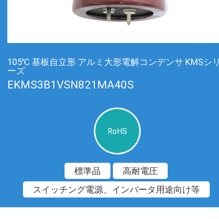
105℃ 基板自立形 アルミ大形電解コンデンサ KMSシ
ーズ
EKMS3B1VSN821MA40S
RoHS
標準品
高耐電圧
スイッチング電源、インバータ用途向け等