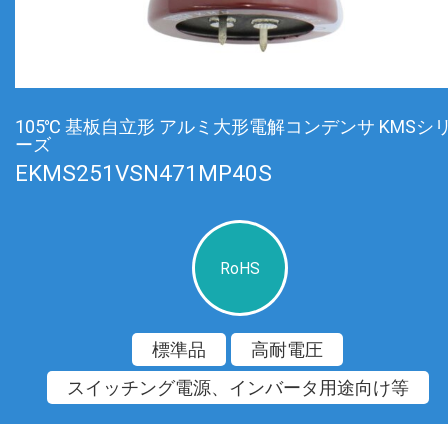
105℃ 基板自立形 アルミ大形電解コンデンサ KMSシ
ーズ
EKMS251VSN471MP40S
RoHS
標準品
高耐電圧
スイッチング電源、インバータ用途向け等