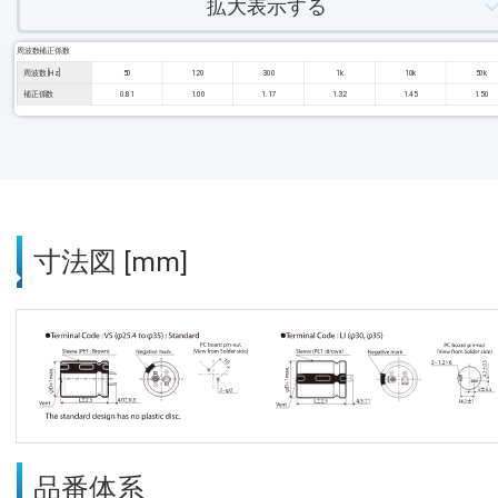
拡大表示する
周波数補正係数
周波数 [Hz]
50
120
300
1k
10k
50k
補正係数
0.81
1.00
1.17
1.32
1.45
1.50
寸法図 [mm]
品番体系