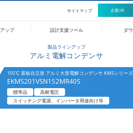
企業/IR
サイトマップ
アップ
設計支援ツール
ダウ
製品ラインアップ
アルミ電解コンデンサ
105℃ 基板自立形 アルミ大形電解コンデンサ KMSシリーズ
EKMS201VSN152MR40S
標準品
高耐電圧
スイッチング電源、インバータ用途向け等