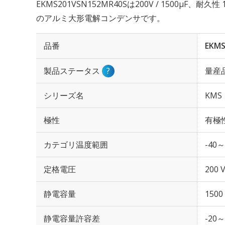
EKMS201VSN152MR40Sは200V / 1500µF、耐
のアルミ大形電解コンデンサです。
品番
EKMS
製品ステータス
?
量産
シリーズ名
KMS
極性
有極
カテゴリ温度範囲
-40～
定格電圧
200 
静電容量
1500
静電容量許容差
-20～