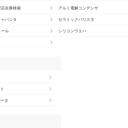
理店在庫検索
アルミ電解コンデンサ
キャパシタ
セラミックバリスタ
ュール
シリコンウエハ
ント
データ