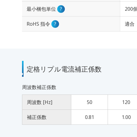
最小梱包単位
?
200
RoHS 指令
?
適合
定格リプル電流補正係数
周波数補正係数
周波数 [Hz]
50
120
補正係数
0.81
1.00