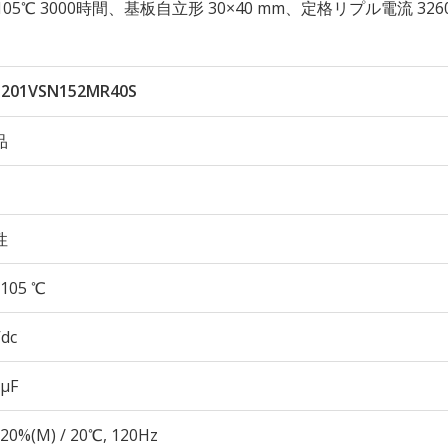
久性 105℃ 3000時間、基板自立形 30×40 mm、定格リプル電流 326
201VSN152MR40S
品
性
105 ℃
Vdc
 µF
20%(M) / 20℃, 120Hz