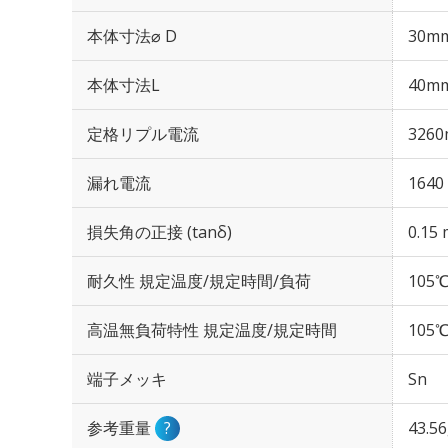
本体寸法⌀ D
30m
本体寸法L
40m
定格リプル電流
3260
漏れ電流
1640
損失角の正接 (tanδ)
0.15 
耐久性 規定温度/規定時間/負荷
105℃
高温無負荷特性 規定温度/規定時間
105℃
端子メッキ
Sn
参考重量
?
43.5