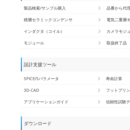
製品検索/サンプル購入
品番から代
積層セラミックコンデンサ
電気二重層
インダクタ（コイル）
カメラモジ
モジュール
取扱終了品
設計支援ツール
SPICE/Sパラメータ
寿命計算
3D-CAD
フットプリ
アプリケーションガイド
信頼性試験
ダウンロード