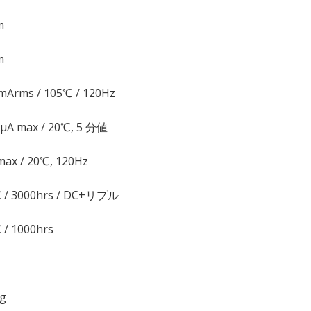
m
m
mArms / 105℃ / 120Hz
 μA max / 20℃, 5 分値
max / 20℃, 120Hz
 / 3000hrs / DC+リプル
 / 1000hrs
6g