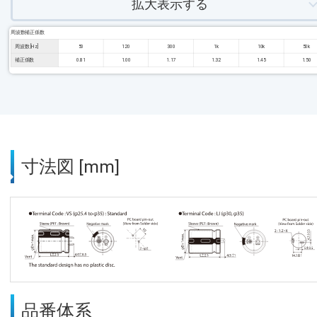
拡大表示する
周波数補正係数
周波数 [Hz]
50
120
300
1k
10k
50k
補正係数
0.81
1.00
1.17
1.32
1.45
1.50
寸法図 [mm]
品番体系