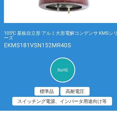
105℃ 基板自立形 アルミ大形電解コンデンサ KMSシ
ーズ
EKMS181VSN152MR40S
RoHS
標準品
高耐電圧
スイッチング電源、インバータ用途向け等