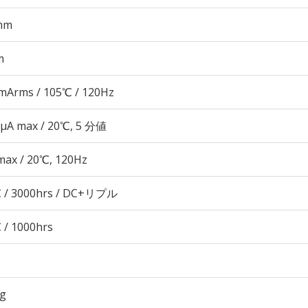
mm
m
mArms / 105℃ / 120Hz
 μA max / 20℃, 5 分値
max / 20℃, 120Hz
 / 3000hrs / DC+リプル
 / 1000hrs
3g