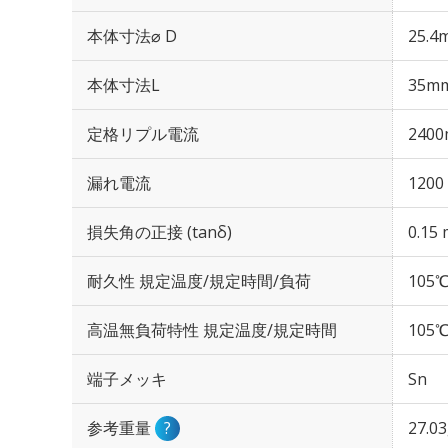
本体寸法⌀ D
25.4
本体寸法L
35m
定格リプル電流
2400
漏れ電流
1200
損失角の正接 (tanδ)
0.15 
耐久性 規定温度/規定時間/負荷
105℃
高温無負荷特性 規定温度/規定時間
105℃
端子メッキ
Sn
参考重量
?
27.0