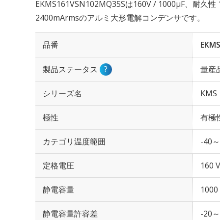
EKMS161VSN102MQ35Sは160V / 1000µF、耐
2400mArmsのアルミ大形電解コンデンサです。
品番
EKMS
製品ステータス
?
量産
シリーズ名
KMS
極性
有極
カテゴリ温度範囲
-40～
定格電圧
160 
静電容量
1000
静電容量許容差
-20～