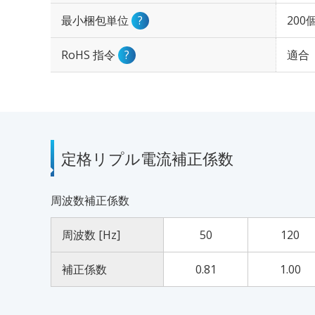
最小梱包単位
?
200
RoHS 指令
?
適合
定格リプル電流補正係数
周波数補正係数
周波数 [Hz]
50
120
補正係数
0.81
1.00