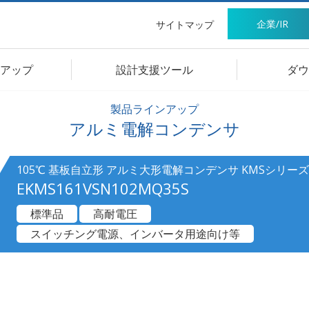
企業/IR
サイトマップ
アップ
設計支援ツール
ダウ
製品ラインアップ
アルミ電解コンデンサ
105℃ 基板自立形 アルミ大形電解コンデンサ KMSシリーズ
EKMS161VSN102MQ35S
標準品
高耐電圧
スイッチング電源、インバータ用途向け等