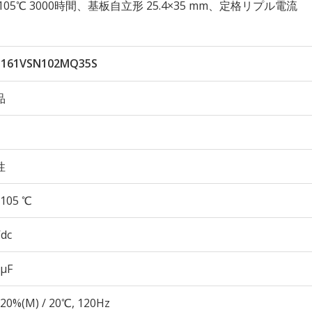
久性 105℃ 3000時間、基板自立形 25.4×35 mm、定格リプル電流
161VSN102MQ35S
品
性
105 ℃
Vdc
 µF
20%(M) / 20℃, 120Hz