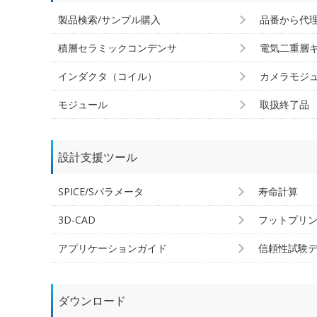
製品検索/サンプル購入
品番から代
積層セラミックコンデンサ
電気二重層
インダクタ（コイル）
カメラモジ
モジュール
取扱終了品
設計支援ツール
SPICE/Sパラメータ
寿命計算
3D-CAD
フットプリ
アプリケーションガイド
信頼性試験
ダウンロード