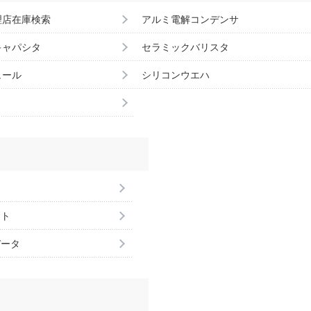
理店在庫検索
アルミ電解コンデンサ
キャパシタ
セラミックバリスタ
ュール
シリコンウエハ
ント
データ