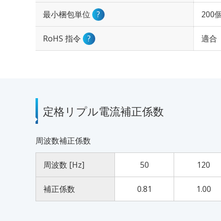
最小梱包単位
?
200
RoHS 指令
?
適合
定格リプル電流補正係数
周波数補正係数
周波数 [Hz]
50
120
補正係数
0.81
1.00