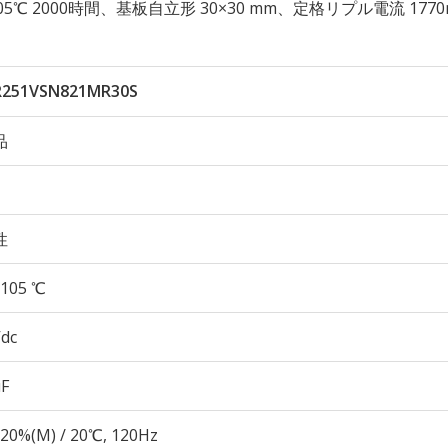
性 105℃ 2000時間、基板自立形 30×30 mm、定格リプル電流 1770
251VSN821MR30S
品
性
105 ℃
Vdc
µF
20%(M) / 20℃, 120Hz