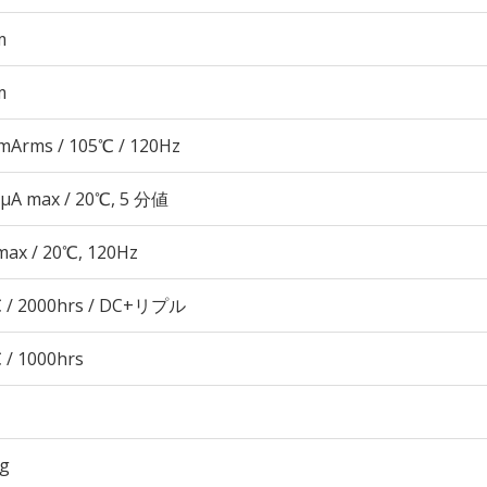
m
m
mArms / 105℃ / 120Hz
 μA max / 20℃, 5 分値
max / 20℃, 120Hz
 / 2000hrs / DC+リプル
 / 1000hrs
6g