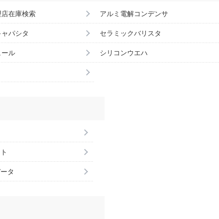
理店在庫検索
アルミ電解コンデンサ
キャパシタ
セラミックバリスタ
ュール
シリコンウエハ
ント
データ