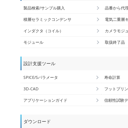
製品検索/サンプル購入
品番から代
積層セラミックコンデンサ
電気二重層
インダクタ（コイル）
カメラモジ
モジュール
取扱終了品
設計支援ツール
SPICE/Sパラメータ
寿命計算
3D-CAD
フットプリ
アプリケーションガイド
信頼性試験
ダウンロード