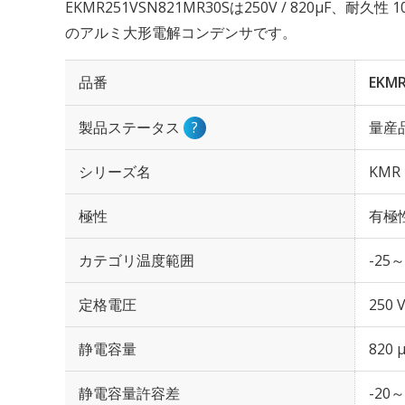
EKMR251VSN821MR30Sは250V / 820µF、耐久
のアルミ大形電解コンデンサです。
品番
EKMR
製品ステータス
?
量産
シリーズ名
KMR
極性
有極
カテゴリ温度範囲
-25～
定格電圧
250 
静電容量
820 
静電容量許容差
-20～