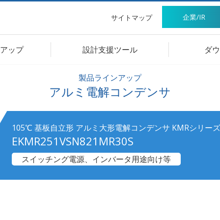
企業/IR
サイトマップ
アップ
設計支援ツール
ダウ
製品ラインアップ
アルミ電解コンデンサ
105℃ 基板自立形 アルミ大形電解コンデンサ KMRシリー
EKMR251VSN821MR30S
スイッチング電源、インバータ用途向け等