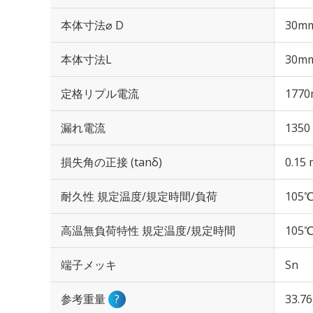
本体寸法⌀ D
30m
本体寸法L
30m
定格リプル電流
1770
漏れ電流
1350
損失角の正接 (tanδ)
0.15 
耐久性 規定温度/規定時間/負荷
105℃
高温無負荷特性 規定温度/規定時間
105℃
端子メッキ
Sn
参考重量
?
33.7