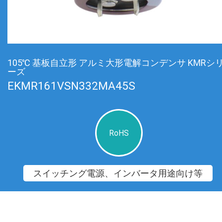
105℃ 基板自立形 アルミ大形電解コンデンサ KMRシ
ーズ
EKMR161VSN332MA45S
RoHS
スイッチング電源、インバータ用途向け等