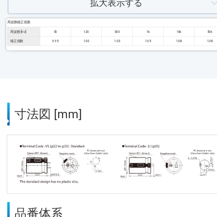
拡大表示する
周波数補正係数
周波数 [Hz]
50
120
300
1k
10k
50k
補正係数
0.95
1.00
1.03
1.05
1.08
1.08
寸法図 [mm]
品番体系