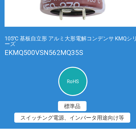
105℃ 基板自立形 アルミ大形電解コンデンサ KMQシ
ーズ
EKMQ500VSN562MQ35S
RoHS
標準品
スイッチング電源、インバータ用途向け等